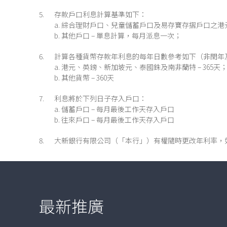
存款戶口利息計算基準如下：
a. 綜合理財戶口、兒童儲蓄戶口及易存寶存摺戶口之港
b. 其他戶口 – 單息計算，每月派息一次；
計算各種貨幣存款年利息的每年日數參考如下（非閏年
a. 港元、英鎊、新加坡元、泰國銖及南非蘭特 – 365天
b. 其他貨幣 – 360天
利息將於下列日子存入戶口：
a. 儲蓄戶口 – 每月最後工作天存入戶口
b. 往來戶口 – 每月最後工作天存入戶口
大新銀行有限公司（「本行」）有權隨時更改年利率，
最新推廣