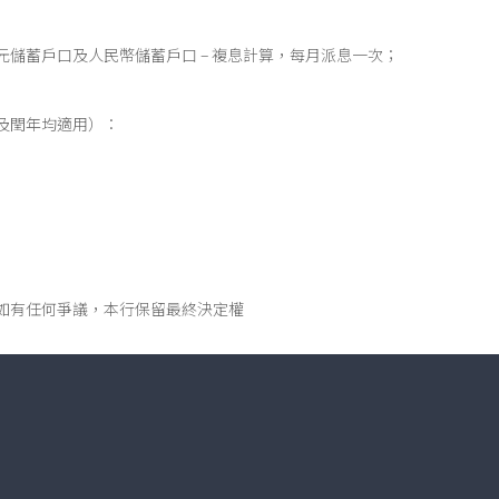
元儲蓄戶口及人民幣儲蓄戶口 – 複息計算，每月派息一次；
及閏年均適用）：
；
如有任何爭議，本行保留最終決定權