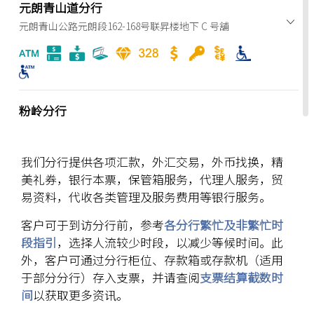
元朗青山道分行
元朗青山公路元朗段162-168号联昇楼地下 C 号舖
粉岭分行
粉岭百和路88号花都广场地下 A11-A14 及110-112号舖
我们分行提供各项汇款，外汇交易，外币找换，精
美礼券，银行本票，保管箱服务，代理人服务，贸
东涌分行
易资料，代收各类管理及服务费用等银行服务。
大屿山东涌庆东街1号东堤湾畔地下23号舖（港铁东涌站 A 出
客户可于到访分行前，参考
各分行繁忙及非繁忙时
口）
段指引
，选择人流较少时段，以减少等候时间。此
外，客户可通过分行柜位、存款箱或存款机（适用
于部分分行）存入支票，并请查阅
支票结算截数时
间
以获取更多资讯。
屯门分行