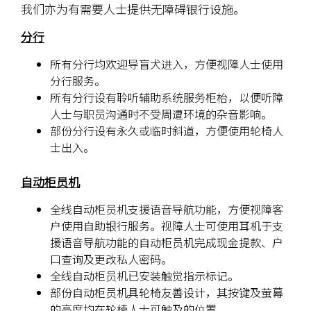
屯门乡事会道52-62号万祥楼地下4号及5号舖（港铁屯门站 D
我们亦为有需要人士提供无障碍银行设施。
出口）
分行
所有分行均欢迎导盲犬进入，方便视障人士使用
分行服务。
荃湾分行
所有分行设有聆听辅助系统服务柜枱，以便听障
荃湾大河道14-16号登发大厦（港铁荃湾站 A1 出口）
人士与职员沟通时不受周遭环境的杂音影响。
部份分行设有永久或临时斜道，方便使用轮椅人
士出入。
天水围分行
自动柜员机
天水围天靖街3号天盛苑天盛商场1楼 L120 号舖（港铁天水围
站 B 出口）
全线自动柜员机支援语音导航功能，方便视障客
户使用自助银行服务。视障人士可使用耳机于支
援语音导航功能的自动柜员机完成现金提款、户
口查询及更改私人密码。
大围分行
全线自动柜员机已安装触觉指示标记。
沙田大围道55-56号积辉街14-18号金禧花园地下1及2号舖
部份自动柜员机具轮椅友善设计，其按键及萤幕
（港铁大围站 D 出口）
的高度均在轮椅人士可触及的位置。