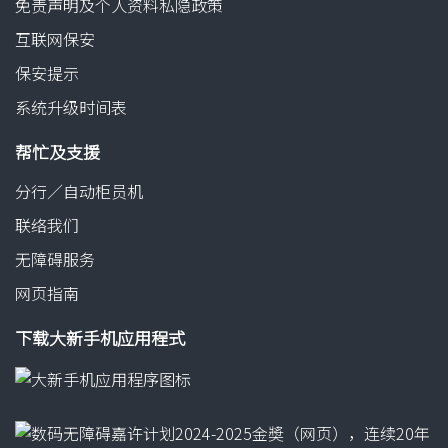
免责声明及个人资料私隐政策
互联网保安
葵芳分行
保安提示
葵芳兴芳路178号丰寓地下2号舖（港铁葵芳站 D 出口）
系统升级时间表
帮忙及支援
油麻地分行
分行／自动柜员机
油麻地弥敦道561号（港铁油麻地站 A1 出口，近弥敦道和咸
联络我们
美顿街交界）
无障碍服务
网页指南
黄大仙分行
下载大新手机应用程式
黄大仙黄大仙中心南馆地下 G3C 号舖（港铁黄大仙站 D3 出
口）