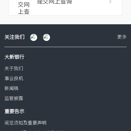
提交网上查询
沙田好运中心地下9号舖（港铁沙田站 A3 出口）
海趣坊分行
关
关注我们
更多
注
屯门湖翠路168-236号海趣坊11及93-95号舖
我
大新银行
们
关于我们
青衣城分行
事业良机
青衣青敬路33号青衣城 108 D-E 号舖（港铁青衣站 A2 出口）
新闻稿
监管披露
马鞍山广场分行
重要告示
马鞍山西沙路608号马鞍山广场三楼335号舖（港铁马鞍山站
A 出口）
阅览须知及重要声明