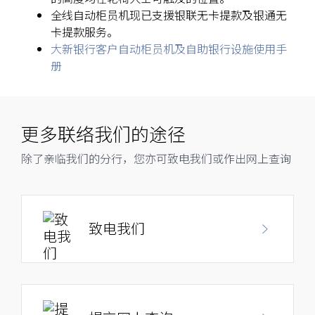
全线自动柜员机现已支援银联无卡提款及银通无
卡提款服务。
大新银行客户自动柜员机及自助银行设施使用手
大埔分行
册
大埔安泰路1号大埔广场地下53号及54号舖
更多联络我们的途径
上水分行
除了亲临我们的分行，您亦可致电我们或作出网上查询
上水新丰路55-59号兆启楼地下 B 号舖（港铁上水站 A 出口）
致电我们
沙咀道分行
荃湾沙咀道286-288号地下
沙田分行