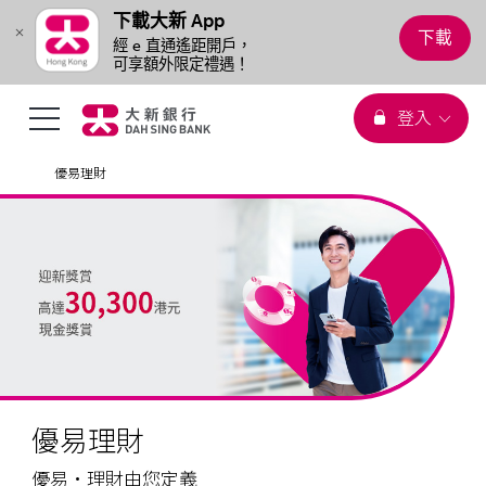
下載大新 App
您正在瀏覽
下載
頁首
經 e 直通遙距開戶，

可享額外限定禮遇！
選
登入
跳到主要內容
優易理財
單
切
換
優易理財
優易•理財由您定義