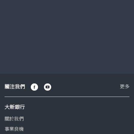
360°「易出糧」服務
了解更多
幻
幻
幻
燈
燈
燈
片
片
片
1
2
3
關
關注我們
更多
注
我
大新銀行
們
關於我們
事業良機