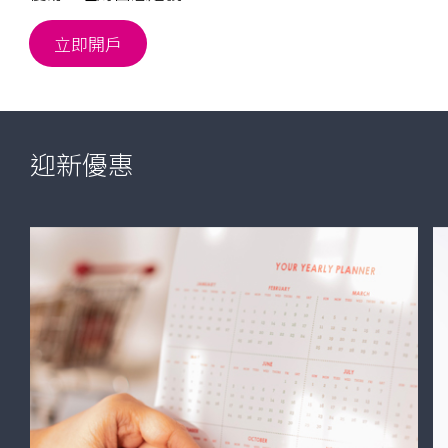
優
立即開戶
易
理
財
hide
hide
_self
迎新優惠