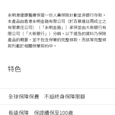
Promotion
hide
Apply
/html/en/index.html
_self
Name
Now
永明港健康醫療保是一份人壽保險計劃並非銀行存款。
or
本產品由香港永明金融有限公司（於百慕達註冊成立之
Product
有限責任公司）（「永明金融」）承保並由大新銀行有
Name
限公司（「大新銀行」）分銷。以下提及的資料乃保險
產品的概要，並不包含保單的完整條款，而該等完整條
款列載於相關保單契約中。
特色
全球保障保費 不設終身保障限額
長遠保障 保證續保至100歲