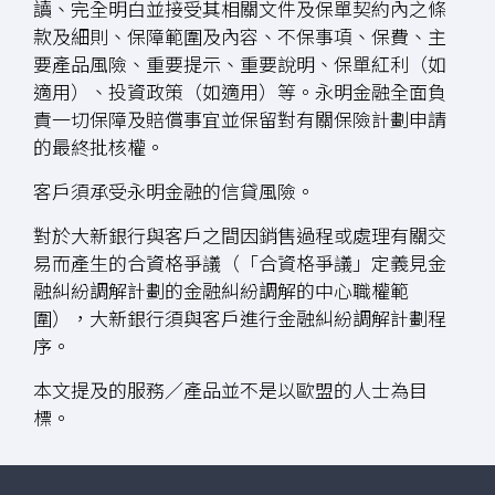
讀、完全明白並接受其相關文件及保單契約內之條
款及細則、保障範圍及內容、不保事項、保費、主
要產品風險、重要提示、重要說明、保單紅利（如
適用）、投資政策（如適用）等。永明金融全面負
責一切保障及賠償事宜並保留對有關保險計劃申請
的最終批核權。
客戶須承受永明金融的信貸風險。
對於大新銀行與客戶之間因銷售過程或處理有關交
易而產生的合資格爭議（「合資格爭議」定義見金
融糾紛調解計劃的金融糾紛調解的中心職權範
圍），大新銀行須與客戶進行金融糾紛調解計劃程
序。
本文提及的服務／產品並不是以歐盟的人士為目
標。