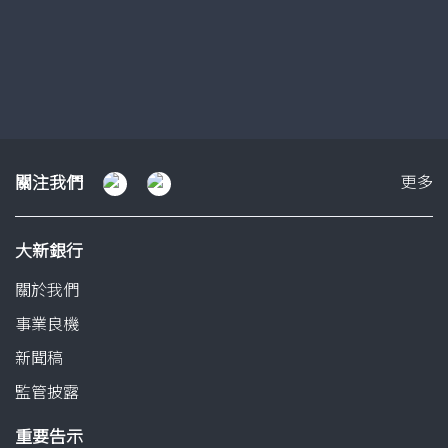
了解更多
幻
幻
幻
燈
燈
燈
片
片
片
1
2
3
關
關注我們
更多
注
我
大新銀行
們
關於我們
事業良機
新聞稿
監管披露
重要告示