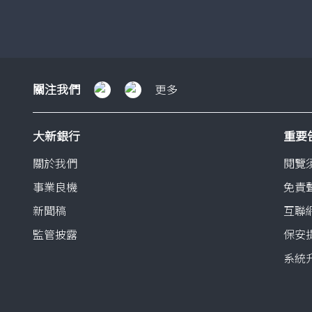
了解更多
關
關注我們
更多
注
我
大新銀行
重要
們
關於我們
閱覽
事業良機
免責
新聞稿
互聯
監管披露
保安
系統