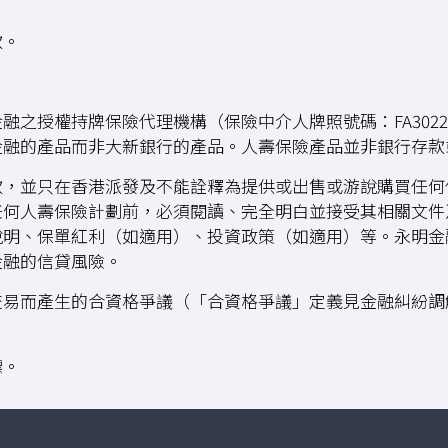
款。
融之授權持牌保險代理機構（保險中介人牌照號碼：FA302
金融的產品而非大新銀行的產品。人壽保險產品並非銀行存款
款，並只在香港派發及不能詮釋為提供或出售或游說購買任何
任何人壽保險計劃前，必須閱讀、完全明白並接受其相關文件
說明、保單紅利（如適用）、投資政策（如適用）等。永明金
金融的信貸風險。
交易而產生的合資格爭議（「合資格爭議」定義見金融糾紛調
標。