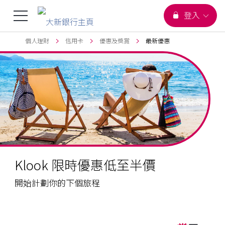
您正在瀏覽
選
登入
跳到主要內容
頁首
個人理財
信用卡
優惠及獎賞
最新優惠
單
切
換
Klook 限時優惠低至半價
開始計劃你的下個旅程
Promotion
hide
Apply
/html/en/index.html
_self
hide
_self