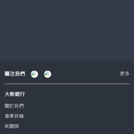
流動理財
了解更多
幻
幻
幻
燈
燈
燈
片
片
片
1
2
3
關
關注我們
更多
注
我
大新銀行
們
關於我們
事業良機
新聞稿