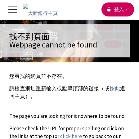
您正在瀏覽
選
登入
跳到主要內容
頁首
單
找不到頁面
Webpage cannot be found
切
換
您尋找的網頁並不存在。
請檢查網址重新輸入或點擊頂部的鏈接（或
按此
返
回主頁）。
The page you are looking for is nowhere to be found.
Please check the URL for proper spelling or click on
the links at the top (or
click here
to go back to our