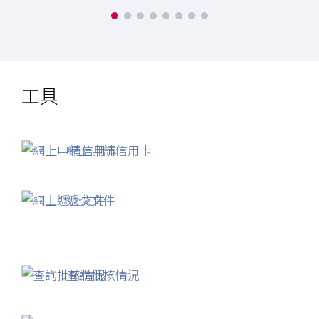
開
心
消
費
分
工具
期
」
計
劃
網上申請信用卡
遞交文件
查詢批核情況