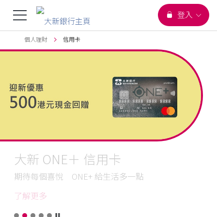
您正在瀏覽
選
登入
跳到主要內容
頁首
個人理財
信用卡
單
信
用
切
卡
換
大新 ONE＋ 信用卡
期待每個喜悅 ONE+ 給生活多一點
大
了解更多
新