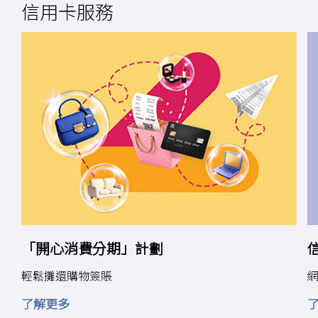
信用卡服務
享
—
夏
日
狂
賞
「開心消費分期」計劃
輕鬆攤還購物簽賬
「
了解更多