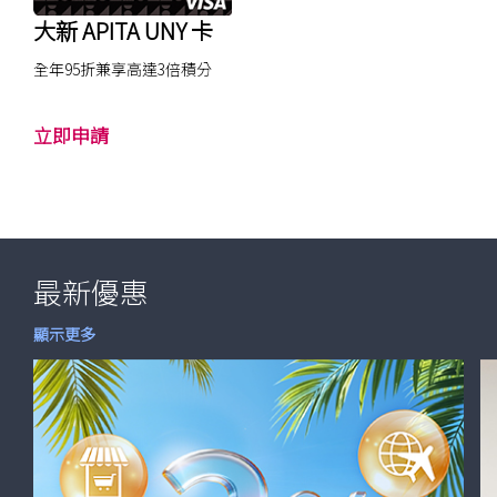
o
o
大新 APITA UNY 卡
r
K
l
i
全年95折兼享高達3倍積分
d
t
萬
t
大
立即申請
事
y
新
達
V
A
卡
i
P
s
I
a
T
白
最新優惠
A
金
U
最
顯示更多
卡
新
N
優
Y
惠
卡