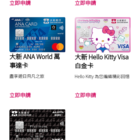
大
大
立即申請
立即申請
新
新
O
英
N
國
E
航
＋
空
信
白
大新 ANA World 萬
大新 Hello Kitty Visa
用
金
事達卡
白金卡
卡
卡
盡享遊日飛凡之旅
Hello Kitty 為您編織精彩回憶
大
大
立即申請
立即申請
新
新
A
H
N
e
A
l
W
l