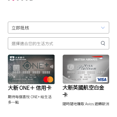
ONE
暫停
＋
信
用
卡
大新英國航空白金
大新 ONE＋ 信用卡
卡
期待每個喜悅 ONE+ 給生活
多一點
隨時隨地賺取 Avios 遊轉歐洲