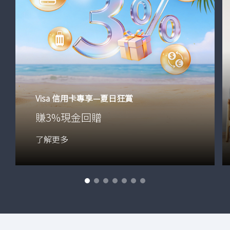
Visa 信用卡專享—夏日狂賞
賺3%現金回贈
V
了解更多
i
s
a
信
用
卡
專