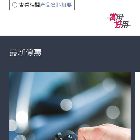
高
即
ⓘ 查看相關
產品資料概要
達
申
600
請
港
元
現
金
最新優惠
回
贈
迎
新
獎
賞