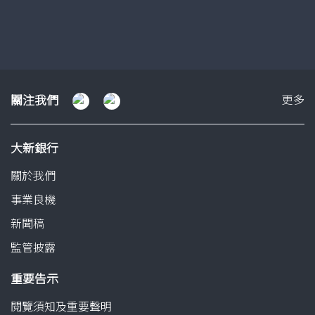
幻
幻
燈
燈
片
片
1
2
關
關注我們
更多
注
我
大新銀行
們
關於我們
事業良機
新聞稿
監管披露
重要告示
閱覽須知及重要聲明