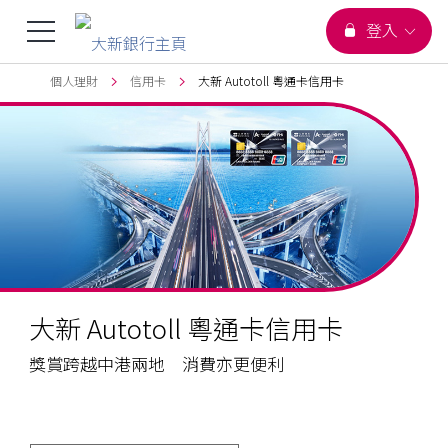
您正在瀏覽
選
登入
跳到主要內容
頁首
個人理財
信用卡
大新 Autotoll 粵通卡信用卡
單
切
換
大新 Autotoll 粵通卡信用卡
獎賞跨越中港兩地 消費亦更便利
享
hide
立
javascript:pubHyperlink('cc_app_AUT','tc');
_self