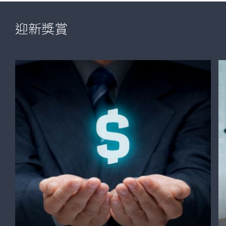
Promotion
hide
Apply
/html/en/index.html
_self
Name
Now
迎新獎賞
or
Product
Name