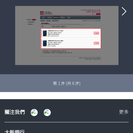
下一
第
1
步 (共
6
步)
關
關注我們
更多
注
我
大新銀行
們