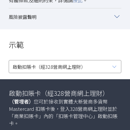
有關條款及細則約束，詳情請
按此
。
風險披露聲明
示範
啟動扣賬卡（經328營商網上理財）
（管埋者）
（管埋者）
（管埋者）
（授權者）
（授權者）
（管埋者）
您可於接收到實體大新營商多貨幣
Mastercard 扣賬卡後，登入328營商網上理財並於
「商業扣賬卡」內的「扣賬卡管理中心」啟動扣賬
卡。