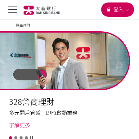
您正在瀏覽
選
登入
跳到主要內容
頁首
營商理財
單
328
營
切
商
理
財
換
328營商理財
多元開戶管道 即時啟動業務
328
了解更多
營