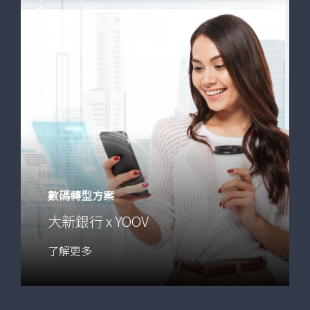
數碼轉型方案
大新銀行 x YOOV
數
了解更多
碼
轉
型