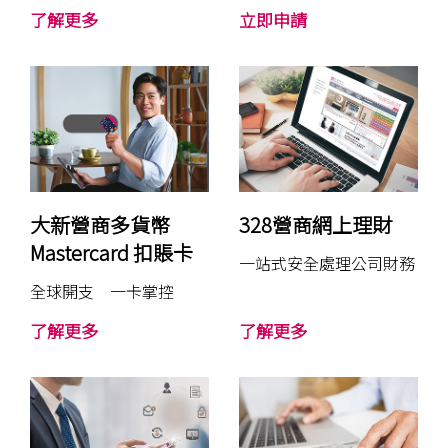
3
3
了解更多
立即申請
2
2
8
8
營
商
商
業
有
理
賞
財
戶
口
大新營商多貨幣
328營商網上理財
Mastercard 扣賬卡
一站式安全處理公司財務
全球開支 一卡掌控
大
3
了解更多
了解更多
新
2
營
8
商
營
多
商