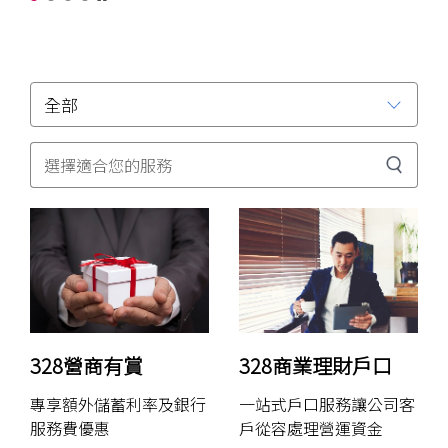
商
暫停
理
財
328營商有賞
328商業理財戶口
專享額外儲蓄利率及銀行
一站式戶口服務讓公司客
服務費優惠
戶從容處理營運資金