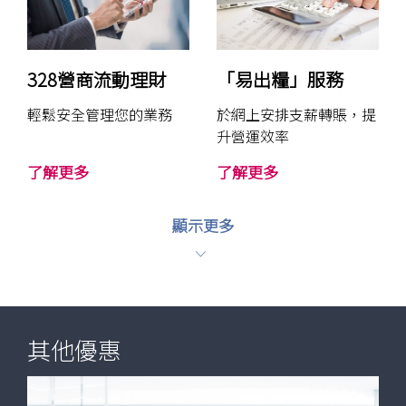
貨
網
幣
上
M
理
a
財
328營商流動理財
「易出糧」服務
s
輕鬆安全管理您的業務
於網上安排支薪轉賬，提
t
升營運效率
e
r
3
「
了解更多
了解更多
c
2
易
a
8
出
顯示更多
r
營
糧
d
商
」
扣
流
服
賬
動
務
卡
理
其他優惠
財