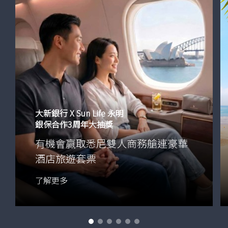
大新銀行 X Sun Life 永明
銀保合作3周年大抽獎
有機會贏取悉尼雙人商務艙連豪華
酒店旅遊套票
優
了解更多
惠
詳
情