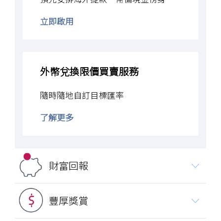
提
立即啟用
款
卡
／
信
外幣兌換限價買賣服務
用
卡
隨時隨地自訂目標匯率
海
外
了解更多
外
幣
提
兌
款
換
服
財富回報
限
務
價
買
豐厚獎賞
賣
服