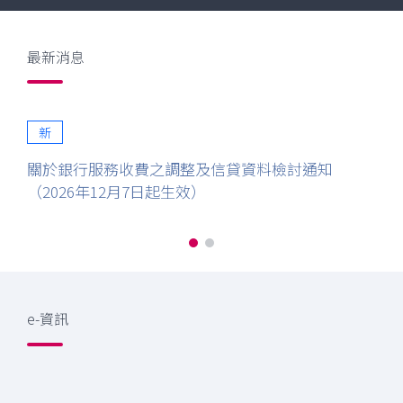
片
片
1
2
最新消息
新
（
關於銀行服務收費之調整及信貸資料檢討通知
（2026年12月7日起生效）
e-資訊
e-
資