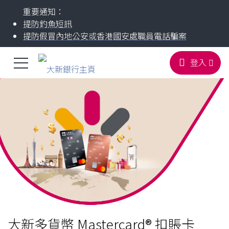
您正在瀏覽
重要通知：
頁首
提防釣魚短訊
提防假冒內地公安或香港國安處職員電話騙案
選
登入
跳到主要內容
主
單
頁
切
換
大新多貨幣 Mastercard® 扣賬卡