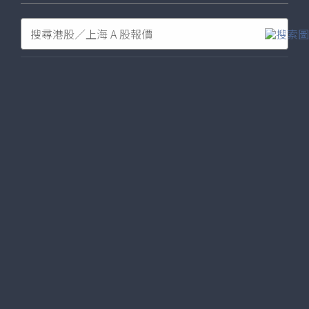
20點紐元兌港元
外幣兌換優惠
幻
幻
燈
燈