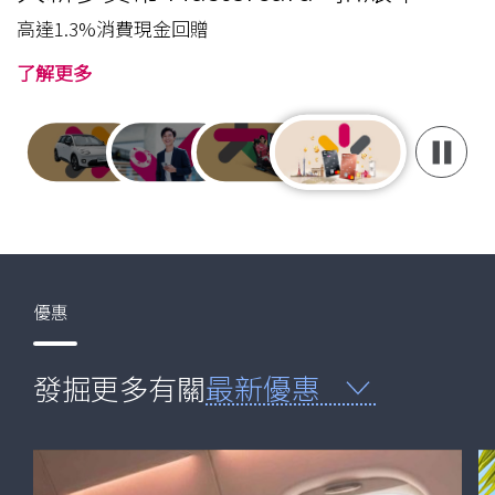
高達1.3%消費現金回贈
了解更多
暫停
發
現
優惠
更
發掘更多有關
最新優惠
多
優
惠